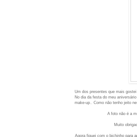
Um dos presentes que mais gostei
No dia da festa do meu aniversário 
make-up.. Como não tenho jeito ne
A foto não é a m
Muito obrig
Agora fiquei com o bichinho para 