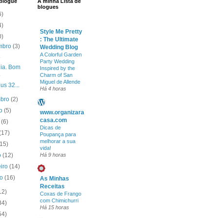
 blogue
A minha Lista de
blogues
6)
4)
Style Me Pretty
0)
: The Ultimate
mbro
(3)
Wedding Blog
A Colorful Garden
.
Party Wedding
ia. Bom
Inspired by the
.
Charm of San
Miguel de Allende
us 32...
Há 4 horas
mbro
(2)
to
(5)
www.organizara
casa.com
o
(6)
Dicas de
(17)
Poupança para
melhorar a sua
(15)
vida!
o
(12)
Há 9 horas
eiro
(14)
ro
(16)
As Minhas
Receitas
12)
Coxas de Frango
com Chimichurri
84)
Há 15 horas
54)