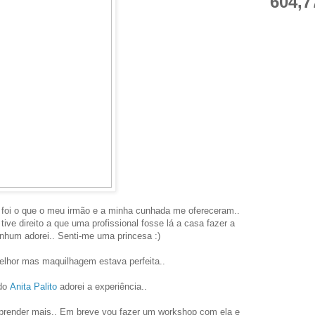
604,7
 foi o que o meu irmão e a minha cunhada me ofereceram..
tive direito a que uma profissional fosse lá a casa fazer a
nhum adorei.. Senti-me uma princesa :)
elhor mas maquilhagem estava perfeita..
ado
Anita Palito
adorei a experiência..
aprender mais.. Em breve vou fazer um workshop com ela e