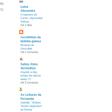
39)
Luisa
21)
Alexandra
Croquetes de
Carne • Aproveitar
Sobras
Há 2 dias
receitinhas da
belinha gulosa
Brownie de
chocolate
Há 2 semanas
Saltos Altos
Vermelhos
A quote a day,
keeps the doctor
away ✍🏻
Há 5 semanas
As Leituras da
Fernanda
Opinião: "Ambos
Temos Segredos"
de Emma