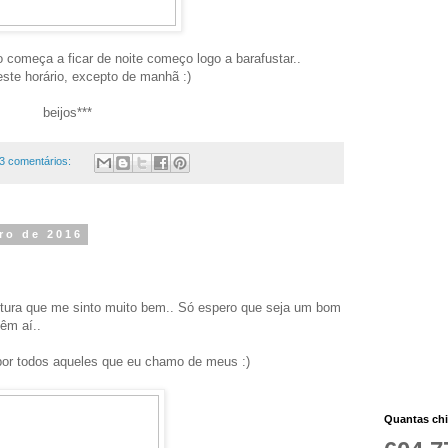
 começa a ficar de noite começo logo a barafustar..
este horário, excepto de manhã :)
beijos***
3 comentários:
bro de 2016
ltura que me sinto muito bem.. Só espero que seja um bom
êm aí..
por todos aqueles que eu chamo de meus :)
Quantas chi