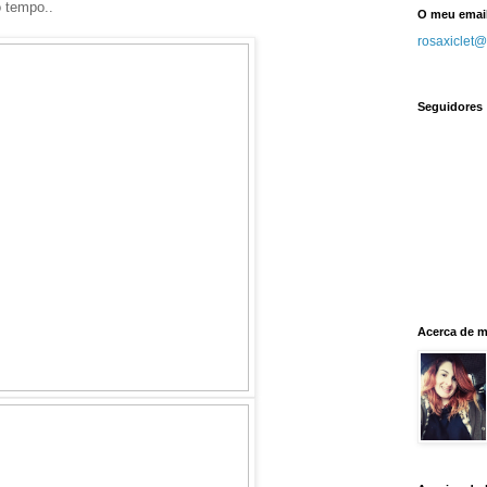
o tempo..
O meu emai
rosaxiclet
Seguidores
Acerca de 