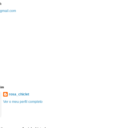
l:
@gmail.com
mim
rosa_chiclet
Ver o meu perfil completo