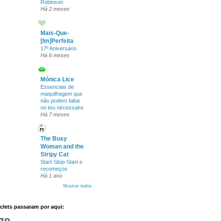
Robinson
Há 2 meses
Mais-Que-
[Im]Perfeita
17º Aniversário
Há 6 meses
Mónica Lice
Essenciais de
maquilhagem que
não podem faltar
no teu nécessaire
Há 7 meses
The Busy
Woman and the
Stripy Cat
Start-Stop-Start e
recomeços
Há 1 ano
Mostrar todos
clets passaram por aqui: