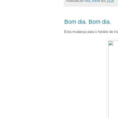
Publicada por
rosa_chiclet
à(s)
15:26
Bom dia. Bom dia.
Esta mudança para o horário de Inv