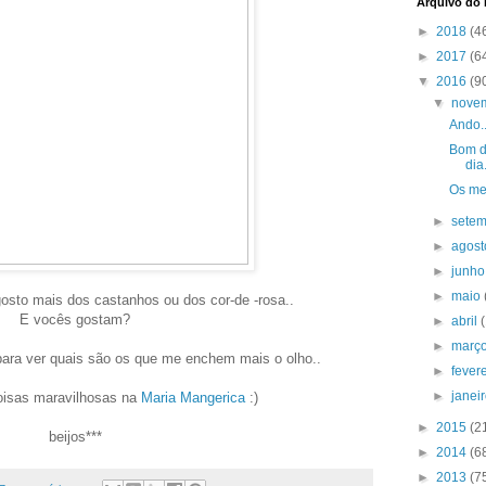
Arquivo do
►
2018
(4
►
2017
(6
▼
2016
(9
▼
nove
Ando.
Bom d
dia
Os me
►
sete
►
agos
►
junh
►
maio
osto mais dos castanhos ou dos cor-de -rosa..
E vocês gostam?
►
abril
►
març
para ver quais são os que me enchem mais o olho..
►
fever
►
janei
oisas maravilhosas na
Maria Mangerica
:)
►
2015
(2
beijos***
►
2014
(6
►
2013
(7