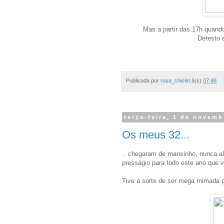
Mas a partir das 17h quando
Detesto 
Publicada por
rosa_chiclet
à(s)
07:48
terça-feira, 1 de novem
Os meus 32...
.. chegaram de mansinho, nunca a
presságio para todo este ano que v
Tive a sorte de ser mega mimada 