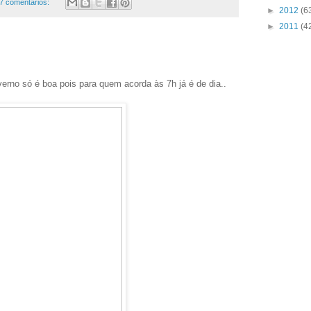
7 comentários:
►
2012
(6
►
2011
(4
erno só é boa pois para quem acorda às 7h já é de dia..